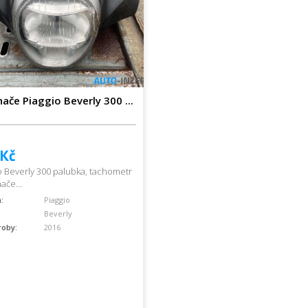
nače Piaggio Beverly 300 ...
 Kč
o Beverly 300 palubka, tachometr
ače...
:
Piaggio
Beverly
roby:
2016