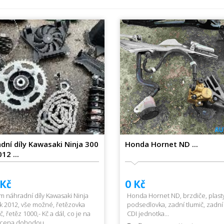
dní díly Kawasaki Ninja 300
Honda Hornet ND ...
12 ...
 Kč
0 Kč
 náhradní díly Kawasaki Ninja
Honda Hornet ND, brzdiče, plasty
k 2012, vše možné, řetězovka
podsedlovka, zadní tlumič, zadní
č, řetěz 1000,- Kč a dál, co je na
CDI jednotka...
 cena dohodou...