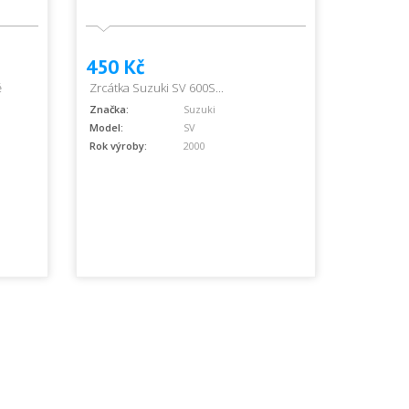
450 Kč
ě
Zrcátka Suzuki SV 600S...
Značka:
Suzuki
Model:
SV
Rok výroby:
2000