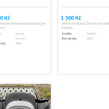
0 Kč
1 500 Kč
 Honda Hornet po bouračce jen
Motor ze skůtra Čína 50 ccm pln
ch...
funkční...
:
Honda
Značka:
Ostatní
Hornet
Rok výroby:
2000
roby:
2006