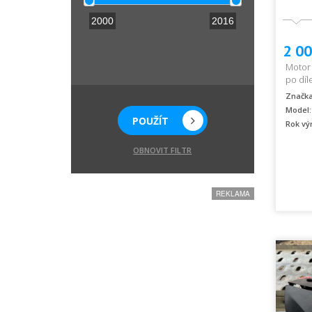
2000
2016
2 00
Motor
po díle
Značka
Model:
POUŽÍT
Rok vý
OBNOVIT FILTR
REKLAMA