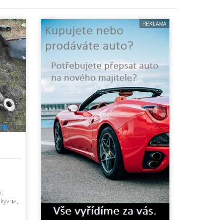
REKLAMA
,
 kyvna,