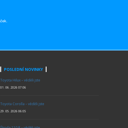
aček.
POSLEDNÍ NOVINKY
Toyota Hilux – věděli jste
01. 06. 2026 07:06
Toyota Corolla – věděli jste
29. 05. 2026 06:05
Škoda 110 R – věděli jste