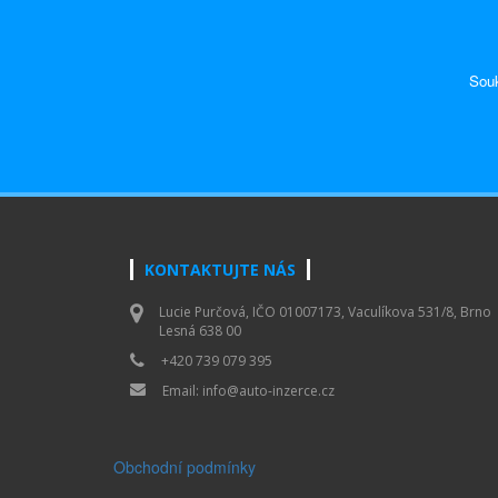
Souk
KONTAKTUJTE NÁS
Lucie Purčová, IČO 01007173, Vaculíkova 531/8, Brno
Lesná 638 00
+420 739 079 395
Email:
info@auto-inzerce.cz
Obchodní podmínky