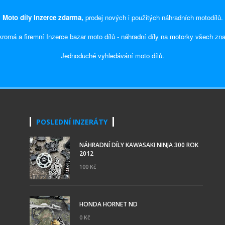
Moto díly Inzerce zdarma,
prodej nových i použitých náhradních motodílů.
romá a firemní Inzerce bazar moto dílů - náhradní díly na motorky všech zn
Jednoduché vyhledávání moto dílů.
POSLEDNÍ INZERÁTY
NÁHRADNÍ DÍLY KAWASAKI NINJA 300 ROK
2012
100 Kč
HONDA HORNET ND
0 Kč