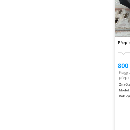
Přepí
800
Piaggi
přepín
Značka
Model:
Rok vý