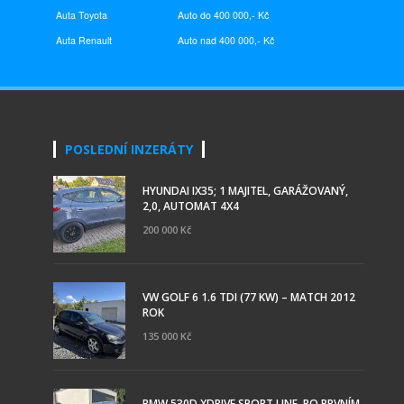
Auta Toyota
Auto do 400 000,- Kč
Auta
Renault
Auto nad 400 000,- Kč
POSLEDNÍ INZERÁTY
HYUNDAI IX35; 1 MAJITEL, GARÁŽOVANÝ,
2,0, AUTOMAT 4X4
200 000 Kč
VW GOLF 6 1.6 TDI (77 KW) – MATCH 2012
ROK
135 000 Kč
BMW 530D XDRIVE SPORT LINE, PO PRVNÍM