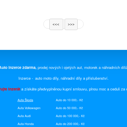
<<<
>>>
Auto Inzerce zdarma,
prodej nových i ojetých aut, motorek a náhradních dílů
Inzerce - auto moto díly, náhradní díly a příslušenství.
ujte Inzerát
a získáte předvyplněnou kupní smlouvu, plnou moc a ceduli za
Auta Škoda
Auto do 10 000,- Kč
Auta Volkswagen
Auto do 50 000,- Kč
Auta Audi
Auto do 100 000,- Kč
Auta Honda
Auto do 200 000,- Kč