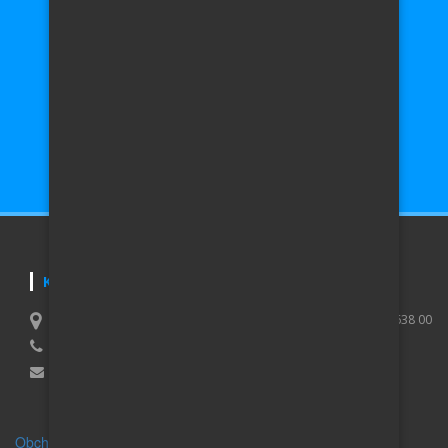
Auta Škoda
Auto do 10 000,- Kč
Auta Volkswagen
Auto do 50 000,- Kč
Auta Audi
Auto do 100 000,- Kč
Auta Honda
Auto do 200 000,- Kč
Auta Toyota
Auto do 400 000,- Kč
Auta
Renault
Auto nad 400 000,- Kč
KONTAKTUJTE NÁS
Lucie Purčová, IČO 01007173, Vaculíkova 531/8, Brno Lesná 638 00
+420 739 079 395
Email:
info@auto-inzerce.cz
Obchodní podmínky