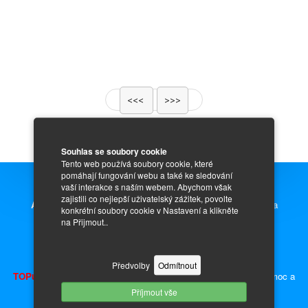
<<<
>>>
Souhlas se soubory cookie
Tento web používá soubory cookie, které
pomáhají fungování webu a také ke sledování
vaší interakce s naším webem. Abychom však
zajistili co nejlepší uživatelský zážitek, povolte
Auto Inzerce zdarma,
prodej nových i ojetých aut, motorek a
konkrétní soubory cookie v Nastavení a klikněte
na Přijmout..
náhradních dílů.
Inzerce - auto moto díly, náhradní díly a příslušenství.
Předvolby
Odmítnout
TOPujte Inzerát
a získáte předvyplněnou kupní smlouvu, plnou moc a
Příjmout vše
ceduli za okno