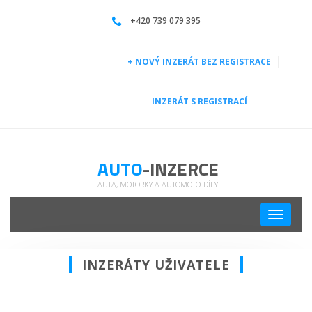
| Auto-inzerce
+420 739 079 395
+ NOVÝ INZERÁT BEZ REGISTRACE
INZERÁT S REGISTRACÍ
AUTO
-INZERCE
AUTA, MOTORKY A AUTOMOTO-DÍLY
Toggle
navigati
INZERÁTY UŽIVATELE