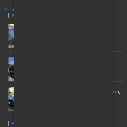
Ochrana osobních údajů
POSLEDNÍ INZERÁTY
HYUNDAI IX35; 1 MAJITEL, GARÁŽOVANÝ, 2,0,
AUTOMAT 4X4
200 000 Kč
VW GOLF 6 1.6 TDI (77 KW) – MATCH 2012 ROK
135 000 Kč
BMW 530D XDRIVE SPORT LINE, PO PRVNÍM MAJITELI,
ROK 2018
438 000 Kč
POSLEDNÍ NOVINKY