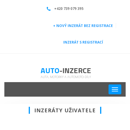
| Auto-inzerce
+420 739 079 395
+ NOVÝ INZERÁT BEZ REGISTRACE
INZERÁT S REGISTRACÍ
AUTO
-INZERCE
AUTA, MOTORKY A AUTOMOTO-DÍLY
Toggle
navigati
INZERÁTY UŽIVATELE