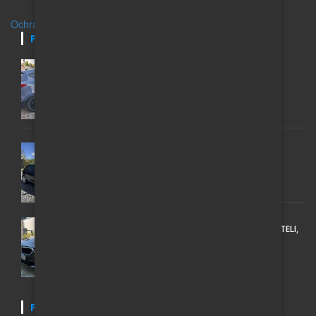
Ochrana osobních údajů
POSLEDNÍ INZERÁTY
HYUNDAI IX35; 1 MAJITEL, GARÁŽOVANÝ, 2,0,
AUTOMAT 4X4
200 000 Kč
VW GOLF 6 1.6 TDI (77 KW) – MATCH 2012 ROK
135 000 Kč
BMW 530D XDRIVE SPORT LINE, PO PRVNÍM MAJITELI,
ROK 2018
438 000 Kč
POSLEDNÍ NOVINKY