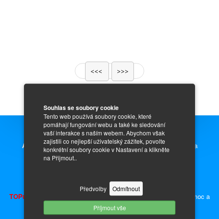
<<<
>>>
Souhlas se soubory cookie
Tento web používá soubory cookie, které
pomáhají fungování webu a také ke sledování
vaší interakce s naším webem. Abychom však
zajistili co nejlepší uživatelský zážitek, povolte
Auto Inzerce zdarma,
prodej nových i ojetých aut, motorek a
konkrétní soubory cookie v Nastavení a klikněte
na Přijmout..
náhradních dílů.
Inzerce - auto moto díly, náhradní díly a příslušenství.
Předvolby
Odmítnout
TOPujte Inzerát
a získáte předvyplněnou kupní smlouvu, plnou moc a
Příjmout vše
ceduli za okno