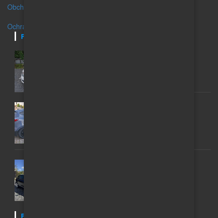
Obchodní podmínky
Ochrana osobních údajů
POSLEDNÍ INZERÁTY
FABIA II KOMBI
65 000 Kč
HYUNDAI IX35; 1 MAJITEL, GARÁŽOVANÝ, 2,0,
AUTOMAT 4X4
200 000 Kč
VW GOLF 6 1.6 TDI (77 KW) – MATCH 2012 ROK
135 000 Kč
POSLEDNÍ NOVINKY