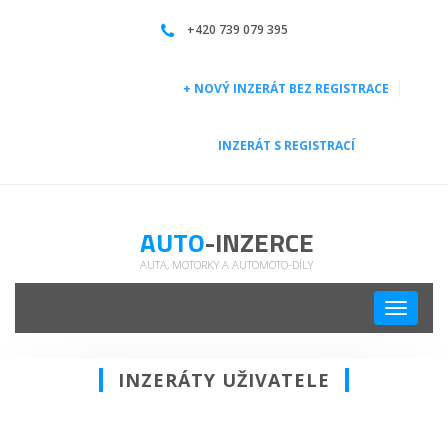
| Auto-inzerce
+420 739 079 395
+ NOVÝ INZERÁT BEZ REGISTRACE
INZERÁT S REGISTRACÍ
AUTO
-INZERCE
AUTA, MOTORKY A AUTOMOTO-DÍLY
Toggle
navigati
INZERÁTY UŽIVATELE