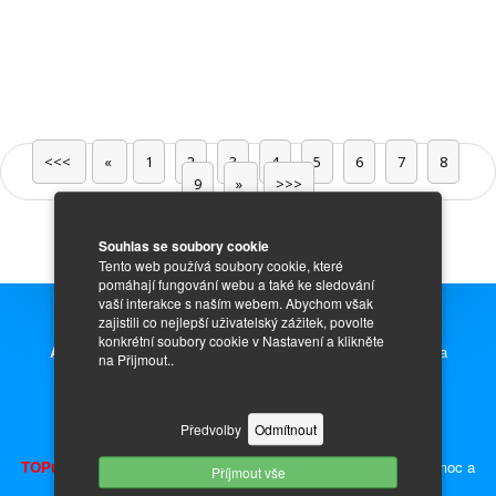
<<<
«
1
2
3
4
5
6
7
8
9
»
>>>
Souhlas se soubory cookie
Tento web používá soubory cookie, které
pomáhají fungování webu a také ke sledování
vaší interakce s naším webem. Abychom však
zajistili co nejlepší uživatelský zážitek, povolte
konkrétní soubory cookie v Nastavení a klikněte
Auto Inzerce zdarma,
prodej nových i ojetých aut, motorek a
na Přijmout..
náhradních dílů.
Inzerce - auto moto díly, náhradní díly a příslušenství.
Předvolby
Odmítnout
TOPujte Inzerát
a získáte předvyplněnou kupní smlouvu, plnou moc a
Příjmout vše