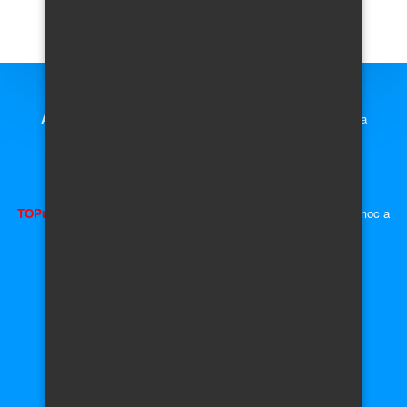
Auto Inzerce zdarma,
prodej nových i ojetých aut, motorek a
náhradních dílů.
Inzerce - auto moto díly, náhradní díly a příslušenství.
TOPujte Inzerát
a získáte předvyplněnou kupní smlouvu, plnou moc a
ceduli za okno
Auta Škoda
Auto do 10 000,- Kč
Auta Volkswagen
Auto do 50 000,- Kč
Auta Audi
Auto do 100 000,- Kč
Auta Honda
Auto do 200 000,- Kč
Auta Toyota
Auto do 400 000,- Kč
Auta
Renault
Auto nad 400 000,- Kč