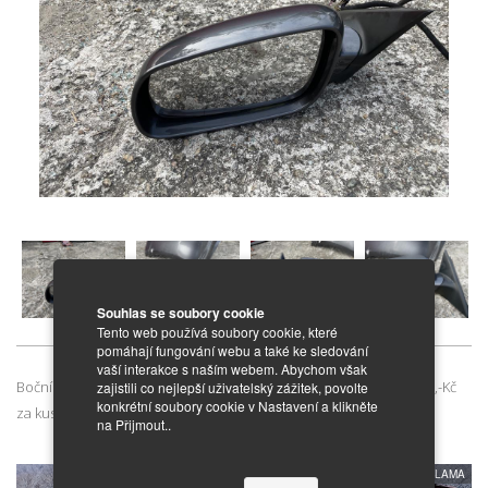
Souhlas se soubory cookie
POPIS INZERÁTU
Tento web používá soubory cookie, které
pomáhají fungování webu a také ke sledování
vaší interakce s naším webem. Abychom však
Boční zrcátka pravé i levé na Škoda Superb I, rok 2005, cena 1500,-Kč
zajistili co nejlepší uživatelský zážitek, povolte
konkrétní soubory cookie v Nastavení a klikněte
za kus.
na Přijmout..
REKLAMA