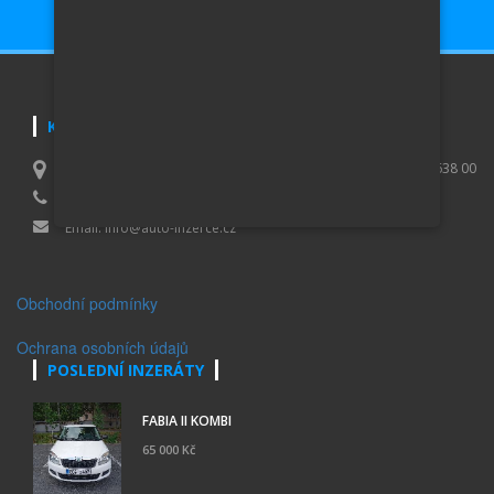
KONTAKTUJTE NÁS
Lucie Purčová, IČO 01007173, Vaculíkova 531/8, Brno Lesná 638 00
+420 739 079 395
Email:
info@auto-inzerce.cz
Obchodní podmínky
Ochrana osobních údajů
POSLEDNÍ INZERÁTY
FABIA II KOMBI
65 000 Kč