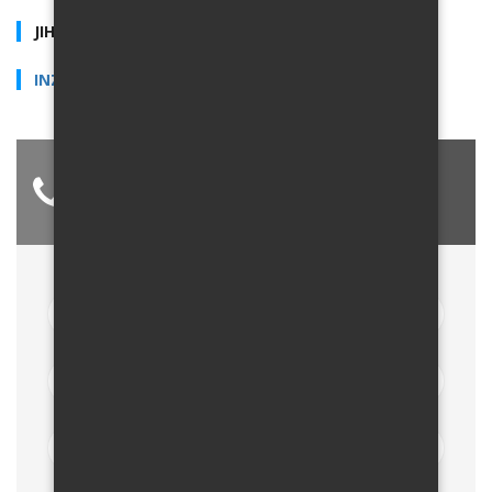
JIHOMORAVSKÝ KRAJ
INZERÁTY UŽIVATELE
+420 731 170 607
purcmilan@gmail.com