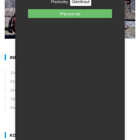
Předvolby
Odmítnout
Příjmout vše
INFORMACE O INZERÁTU
Značka
Škoda
Model
Superb
Druh
karoserie
Stav
použité
Rok výroby
2005
KONTAKT NA PRODEJCE