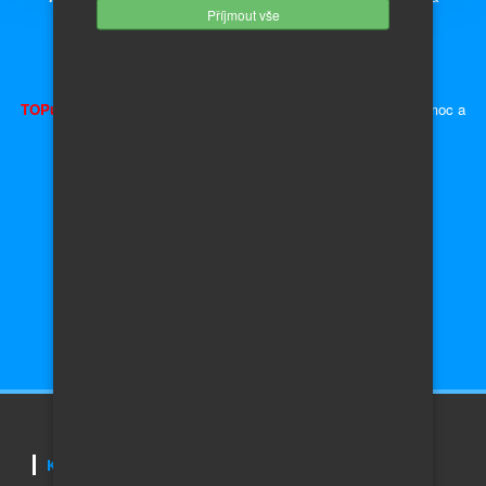
Příjmout vše
náhradních dílů.
Inzerce - auto moto díly, náhradní díly a příslušenství.
TOPujte Inzerát
a získáte předvyplněnou kupní smlouvu, plnou moc a
ceduli za okno
Auta Škoda
Auto do 10 000,- Kč
Auta Volkswagen
Auto do 50 000,- Kč
Auta Audi
Auto do 100 000,- Kč
Auta Honda
Auto do 200 000,- Kč
Auta Toyota
Auto do 400 000,- Kč
Auta
Renault
Auto nad 400 000,- Kč
KONTAKTUJTE NÁS