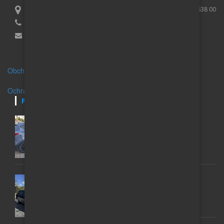
Lucie Purčová, IČO 01007173, Vaculíkova 531/8, Brno Lesná 638 00
+420 739 079 395
Email:
info@auto-inzerce.cz
Obchodní podmínky
Ochrana osobních údajů
POSLEDNÍ INZERÁTY
HYUNDAI IX35; 1 MAJITEL, GARÁŽOVANÝ, 2,0,
AUTOMAT 4X4
200 000 Kč
VW GOLF 6 1.6 TDI (77 KW) – MATCH 2012 ROK
135 000 Kč