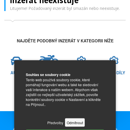
Litujeme! Požadovaný inzerát byl smazán nebo neexistuje.
NAJDĚTE PODOBNÝ INZERÁT V KATEGORII NÍŽE
AUTO
MOTO
AUTO-DÍLY
MOTO-DÍLY
Souhlas se soubory cookie
Tento web používá soubory cookie, které
pomáhají fungování webu a také ke sledování
vaší interakce s naším webem. Abychom však
zajistili co nejlepší uživatelský zážitek, povolte
konkrétní soubory cookie v Nastavení a klikněte
na Přijmout..
Předvolby
Odmítnout
Auto Inzerce zdarma,
prodej nových i ojetých aut, motorek a