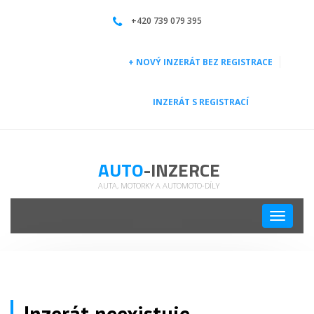
BMW 530D Xdrive Sport Line, po prvním majiteli | Auto | | Auto-inzerce
+420 739 079 395
+ NOVÝ INZERÁT BEZ REGISTRACE
INZERÁT S REGISTRACÍ
AUTO
-INZERCE
AUTA, MOTORKY A AUTOMOTO-DÍLY
Toggle
navigati
Inzerát neexistuje