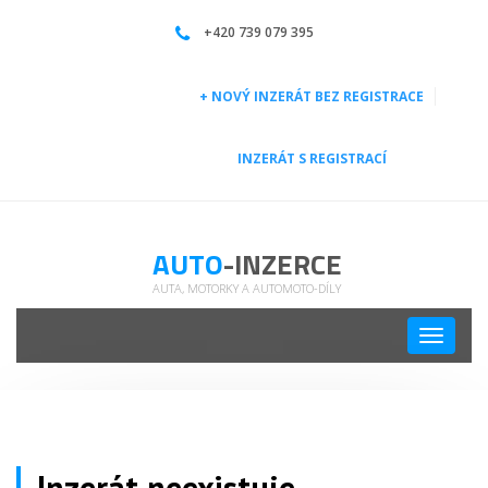
| Auto-inzerce
+420 739 079 395
+ NOVÝ INZERÁT BEZ REGISTRACE
INZERÁT S REGISTRACÍ
AUTO
-INZERCE
AUTA, MOTORKY A AUTOMOTO-DÍLY
Toggle
navigati
Inzerát neexistuje