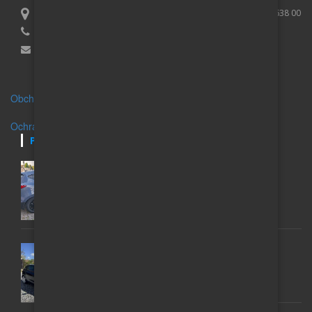
Lucie Purčová, IČO 01007173, Vaculíkova 531/8, Brno Lesná 638 00
+420 739 079 395
Email:
info@auto-inzerce.cz
Obchodní podmínky
Ochrana osobních údajů
POSLEDNÍ INZERÁTY
HYUNDAI IX35; 1 MAJITEL, GARÁŽOVANÝ, 2,0,
AUTOMAT 4X4
200 000 Kč
VW GOLF 6 1.6 TDI (77 KW) – MATCH 2012 ROK
135 000 Kč