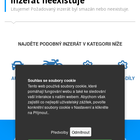
Litujeme! Požadovaný inzerát byl smazán nebo neexistuje.
NAJDĚTE PODOBNÝ INZERÁT V KATEGORII NÍŽE
AUTO
MOTO
AUTO-DÍLY
MOTO-DÍLY
Souhlas se soubory cookie
Tento web používá soubory cookie, které
pomáhají fungování webu a také ke sledování
vaší interakce s naším webem. Abychom však
zajistili co nejlepší uživatelský zážitek, povolte
konkrétní soubory cookie v Nastavení a klikněte
na Přijmout..
Předvolby
Odmítnout
Auto Inzerce zdarma,
prodej nových i ojetých aut, motorek a