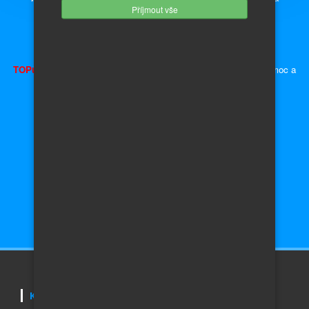
Příjmout vše
náhradních dílů.
Inzerce - auto moto díly, náhradní díly a příslušenství.
TOPujte Inzerát
a získáte předvyplněnou kupní smlouvu, plnou moc a
ceduli za okno
Auta Škoda
Auto do 10 000,- Kč
Auta Volkswagen
Auto do 50 000,- Kč
Auta Audi
Auto do 100 000,- Kč
Auta Honda
Auto do 200 000,- Kč
Auta Toyota
Auto do 400 000,- Kč
Auta
Renault
Auto nad 400 000,- Kč
KONTAKTUJTE NÁS