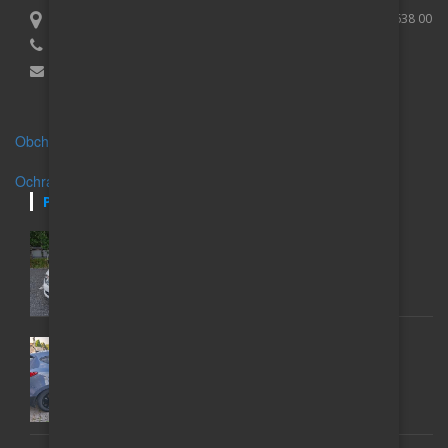
Lucie Purčová, IČO 01007173, Vaculíkova 531/8, Brno Lesná 638 00
+420 739 079 395
Email:
info@auto-inzerce.cz
Obchodní podmínky
Ochrana osobních údajů
POSLEDNÍ INZERÁTY
FABIA II KOMBI
65 000 Kč
HYUNDAI IX35; 1 MAJITEL, GARÁŽOVANÝ, 2,0,
AUTOMAT 4X4
200 000 Kč