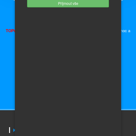
Příjmout vše
náhradních dílů.
Inzerce - auto moto díly, náhradní díly a příslušenství.
TOPujte Inzerát
a získáte předvyplněnou kupní smlouvu, plnou moc a
ceduli za okno
Auta Škoda
Auto do 10 000,- Kč
Auta Volkswagen
Auto do 50 000,- Kč
Auta Audi
Auto do 100 000,- Kč
Auta Honda
Auto do 200 000,- Kč
Auta Toyota
Auto do 400 000,- Kč
Auta
Renault
Auto nad 400 000,- Kč
KONTAKTUJTE NÁS