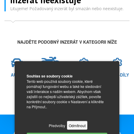
Litujeme! Požadovaný inzerát byl smazán nebo neexistuje.
NAJDĚTE PODOBNÝ INZERÁT V KATEGORII NÍŽE
AUTO
MOTO
AUTO-DÍLY
MOTO-DÍLY
Souhlas se soubory cookie
Tento web používá soubory cookie, které
pomáhají fungování webu a také ke sledování
vaší interakce s naším webem. Abychom však
zajistili co nejlepší uživatelský zážitek, povolte
konkrétní soubory cookie v Nastavení a klikněte
na Přijmout..
Předvolby
Odmítnout
Auto Inzerce zdarma,
prodej nových i ojetých aut, motorek a