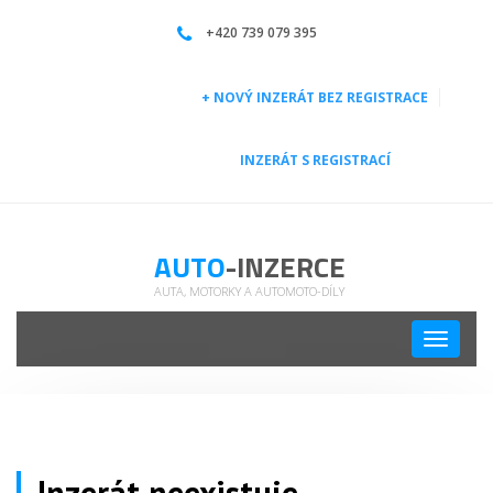
| Auto-inzerce
+420 739 079 395
+ NOVÝ INZERÁT BEZ REGISTRACE
INZERÁT S REGISTRACÍ
AUTO
-INZERCE
AUTA, MOTORKY A AUTOMOTO-DÍLY
Toggle
navigati
Inzerát neexistuje