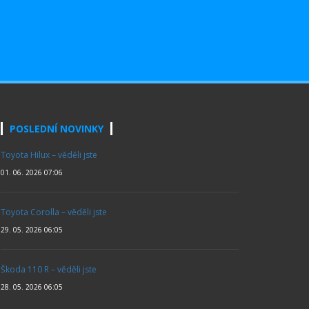
POSLEDNÍ NOVINKY
Toyota Hilux – věděli jste
01. 06. 2026 07:06
Toyota Corolla – věděli jste
29. 05. 2026 06:05
Škoda 110 R – věděli jste
28. 05. 2026 06:05