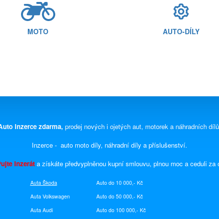
MOTO
AUTO-DÍLY
Auto Inzerce zdarma,
prodej nových i ojetých aut, motorek a náhradních dílů
Inzerce - auto moto díly, náhradní díly a příslušenství.
ujte Inzerát
a získáte předvyplněnou kupní smlouvu, plnou moc a ceduli za
Auta Škoda
Auto do 10 000,- Kč
Auta Volkswagen
Auto do 50 000,- Kč
Auta Audi
Auto do 100 000,- Kč