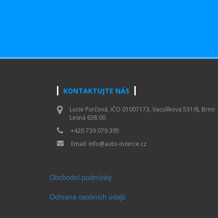
KONTAKTUJTE NÁS
Lucie Purčová, IČO 01007173, Vaculíkova 531/8, Brno
Lesná 638 00
+420 739 079 395
Email:
info@auto-inzerce.cz
Obchodní podmínky
Ochrana osobních údajů