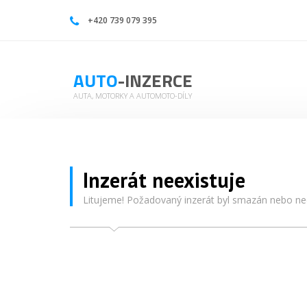
| Auto-inzerce
+420 739 079 395
AUTO
-INZERCE
AUTA, MOTORKY A AUTOMOTO-DÍLY
Inzerát neexistuje
Litujeme! Požadovaný inzerát byl smazán nebo nee