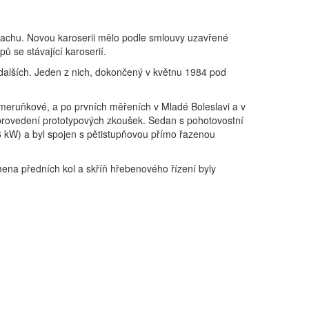
sachu. Novou karoserii mělo podle smlouvy uzavřené
 se stávající karoserií.
 dalších. Jeden z nich, dokončený v květnu 1984 pod
 meruňkové, a po prvních měřeních v Mladé Boleslavi a v
rovedení prototypových zkoušek. Sedan s pohotovostní
 kW) a byl spojen s pětistupňovou přímo řazenou
ena předních kol a skříň hřebenového řízení byly