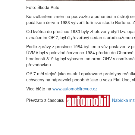
Foto: Škoda Auto
Konzultantem změn na podvozku a poháněcím ústrojí se s
počátkem června 1983 vytvořit turínské studio Bertone. 
Od května do prosince 1983 byly zhotoveny čtyři tzv. op
označením OP 7, byl čtyřdveřový sedan s prodlouženou s
Podle zprávy z prosince 1984 byl tento vůz postaven v p
ÚVMV byl v polovině července 1984 předán do Oborové 
hmotností 819 kg byl vybaven motorem OHV s osmikanálo
převodovkou.
OP 7 měl stejně jako ostatní opakované prototypy roční
uchyceny na nápravnici podobně jako u vozu Fiat Uno, v
Více čtěte na
www.automobilrevue.cz
Převzato z časopisu
Nabídka in