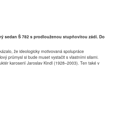
vý sedan Š 782 s prodlouženou stupňovitou zádí. Do
ázalo, že ­ideologicky motivovaná spolupráce
ý průmysl si bude muset vystačit s vlastními silami.
uktér karoserií Jaroslav Kindl (1928–2003). Ten také v