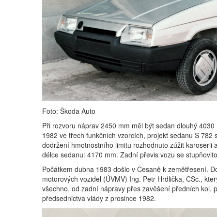
Foto: Škoda Auto
Při rozvoru náprav 2450 mm měl být sedan dlouhý 4030 m
1982 ve třech funkčních vzorcích, projekt sedanu Š 782 s
dodržení hmotnostního limitu rozhodnuto zúžit karoseri
délce sedanu: 4170 mm. Zadní převis vozu se stupňovit
Počátkem dubna 1983 došlo v Česaně k zemětřesení. D
motorových vozidel (ÚVMV) Ing. Petr Hrdlička, CSc., kt
všechno, od zadní nápravy přes zavěšení předních kol, 
předsednictva vlády z prosince 1982.