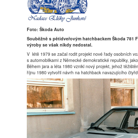
Foto: Škoda Auto
Souběžně s pětidveřovým hatchbackem Škoda 781 Fav
výroby se však nikdy nedostal.
V létě 1979 se začal rodit projekt nové řady osobních v
s automobilkami z Německé demokratické republiky, jako 
Během jara a léta 1980 vznikl nový projekt, jehož těžišt
říjnu 1980 vytvořil návrh na hatchback navazujícího čty