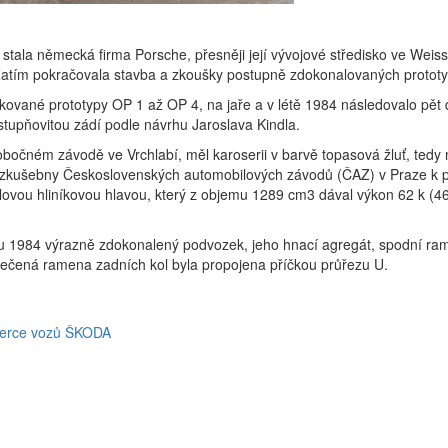
tala německá firma Porsche, přesněji její vývojové středisko ve Weis
Zatím pokračovala stavba a zkoušky postupně zdokonalovaných prototypů
akované prototypy OP 1 až OP 4, na jaře a v létě 1984 následovalo pět
tupňovitou zádí podle návrhu Jaroslava Kindla.
obočném závodě ve Vrchlabí, měl karoserii v barvě topasová žluť, tedy
zkušebny Československých automobilových závodů (ČAZ) v Praze k p
vou hliníkovou hlavou, který z objemu 1289 cm3 dával výkon 62 k (46
ku 1984 výrazně zdokonalený podvozek, jeho hnací agregát, spodní ram
lečená ramena zadních kol byla propojena příčkou průřezu U.
zerce vozů ŠKODA