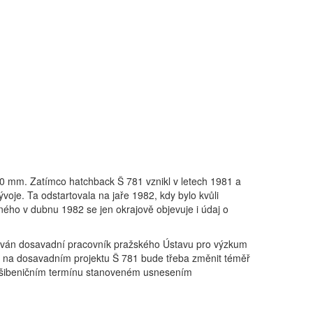
0 mm. Zatímco hatchback Š 781 vznikl v letech 1981 a
voje. Ta odstartovala na jaře 1982, kdy bylo kvůli
ého v dubnu 1982 se jen okrajově objevuje i údaj o
ván dosavadní pracovník pražského Ústavu pro výzkum
že na dosavadním projektu Š 781 bude třeba změnit téměř
 v šibeničním termínu stanoveném usnesením