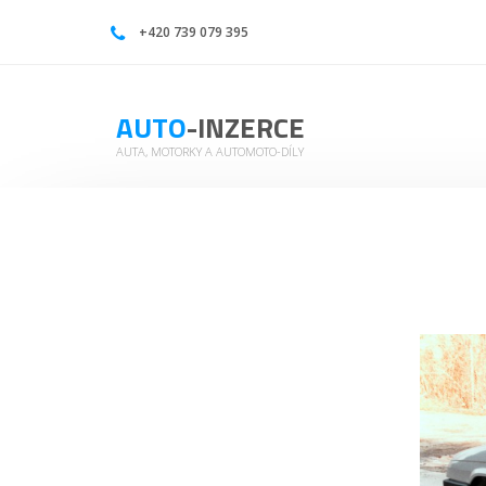
Škoda 782 – Sedan zůstal stranou | Auto-inzerce
+420 739 079 395
AUTO
-INZERCE
AUTA, MOTORKY A AUTOMOTO-DÍLY