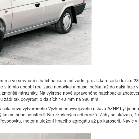
m a ve srovnání s hatchbackem mít zadní převis karoserie delší o 28
e v tomto období realizace nedočkal a musel počkat až do další fáze vý
i a zmenšit nárazníky. Na výkrese nově upraveného hatchbacku zhotoven
ou zádí tak povyrostl o dalších 140 mm na 980 mm.
o čela nově vytvořeného Výzkumně vývojového ústavu AZNP byl jmeno
erý kolem sebe soustředil tým zkušených odborníků. Záhy se ukázalo, 
převodovku, motor a uložení hnacího agregátu až po karoserii. Navíc