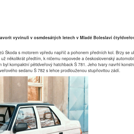
orit vyvinuli v osmdesátých letech v Mladé Boleslavi čtyřdveřo
ozů Škoda s motorem vpředu napříč a pohonem předních kol. Brzy se uk
už několikrát předtím, k ničemu nepovede a československý automobilov
ěm byl kompaktní pětidveřový hatchback Š 781. Jeho tvary navrhl konstr
ř­dveřového sedanu Š 782 s lehce prodlouženou stupňovitou zádí.