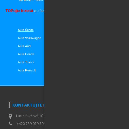
TOPujte Inzerát
a získáte předvyplněnou kupní smlouvu, plnou moc a
ceduli za okno
Auta Škoda
Auto do 10 000,- Kč
Auta Volkswagen
Auto do 50 000,- Kč
Auta Audi
Auto do 100 000,- Kč
Auta Honda
Auto do 200 000,- Kč
Auta Toyota
Auto do 400 000,- Kč
Auta
Renault
Auto nad 400 000,- Kč
KONTAKTUJTE NÁS
Lucie Purčová, IČO 01007173, Vaculíkova 531/8, Brno Lesná 638 00
+420 739 079 395