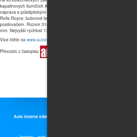
kapalinových tlumičích Armstrong, zkrutný stabilizátor, vzadu tuhá
náprava s půleliptickými listovými péry, teleskopické kapalinové tlumiče
Rolls-Royce; bubnové brzdy Girling s mechanickým ovládáním a
posilovačem. Rozvor 3149 mm, rozchod 1429/1473 mm, šířka 1753
mm. Nejvyšší rychlost 176 km/h.
Více čtěte na
www.automobilrevue.cz
Převzato z časopisu
Auto Inzerce zdarma,
prodej nových i ojetých aut, motorek a
náhradních dílů.
Inzerce - auto moto díly, náhradní díly a příslušenství.