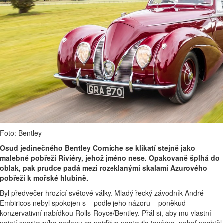
Foto: Bentley
Osud jedinečného Bentley Corniche se klikatí stejně jako
malebné pobřeží Riviéry, jehož jméno nese. Opakovaně šplhá do
oblak, pak prudce padá mezi rozeklanými skalami Azurového
pobřeží k mořské hlubině.
Byl předvečer hrozící světové války. Mladý řecký závodník André
Embiricos nebyl spokojen s – podle jeho názoru – poněkud
konzervativní nabídkou Rolls-Royce/Bentley. Přál si, aby mu vlastní
pojetí sportovního sedanu co nejdříve postavila továrna, neboť nechtěl