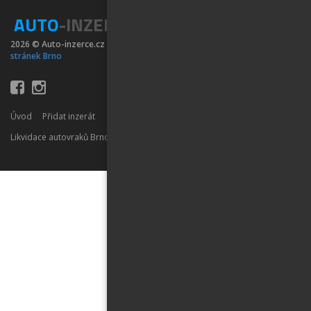
AUTO
-INZERCE
2026 © Auto-inzerce.cz | Created by
SPWeb s.r.o. - Tvorba webových
stránek Brno
Úvod
Přidat inzerát
Likvidace autovraků Brno
Auto výkup Brno
Auto služby Brno