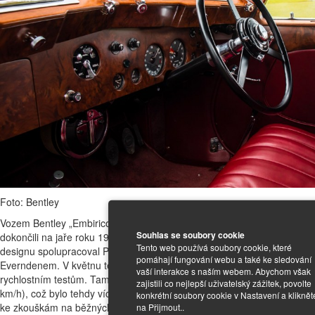
Foto: Bentley
Vozem Bentley „Embiricos“ inspirovaný vůz, postavený na šasi 14-B-V,
Souhlas se soubory cookie
dokončili na jaře roku 1939, další tři podvozky už karosovat nestihli. Na
Tento web používá soubory cookie, které
designu spolupracoval Paulin s továrním stylistou Ivanem
pomáhají fungování webu a také ke sledování
Everndenem. V květnu téhož roku jej poslali na autodrom Brooklands k
vaší interakce s naším webem. Abychom však
rychlostním testům. Tam dobře zvládal rychlosti přes 109 mph (175
zajistili co nejlepší uživatelský zážitek, povolte
km/h), což bylo tehdy více než uspokojivé. Pak vůz poslali do Francie
konkrétní soubory cookie v Nastavení a kliknět
ke zkouškám na běžných silnicích, protože podobné testy byly v Anglii
na Přijmout..