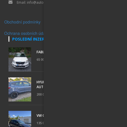
Email:
info@auto-inzerce.cz
Obchodní podmínky
Ochrana osobních údajů
POSLEDNÍ INZERÁTY
FABIA II KOMBI
65 000 Kč
HYUNDAI IX35; 1 MAJITEL, GARÁŽOVANÝ, 2,0,
AUTOMAT 4X4
200 000 Kč
VW GOLF 6 1.6 TDI (77 KW) – MATCH 2012 ROK
135 000 Kč