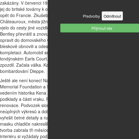
zakázány. V červenci 1939 se tam unikát střetl s autobusem. Dopravili
jej do britské továrny k opravě a znovuzrozený již v srpnu 1939 poslali
opět do Francie. Zkušební řidič Percy Rose vezl Bentley do zázemí v
Předvolby
Odmítnout
Châteauroux, města jižně od Paříže. Kousek před cílem mu nenadále
vjelo do cesty jiné vozidlo. Strhl volant tak nešťastně, že trefil strom,
Příjmout vše
Bentley převrátil a znovu zničil. Z vraku sejmuli karoserii a šasi poslali
opravit do domovského Crewe, karoserii do pařížské karosárny. Tam ji
bleskově obnovili a odeslali přes přístav Dieppe do Británie ke
kompletaci. Automobil se měl stát hvězdou podzimního autosalonu v
londýnském Earls Court. Chybou administrativy se však transport
zpozdil. Začala válka. Karoserie se stala obětí německého
bombardování Dieppe.
Ještě ale není konec! Nadšení dobrovolníci nadací W.O. Bentley
Memorial Foundation a Sir Henry Royce Memorial Foundation pod
vedením historika Kena Lea začali roku 2001 hledat a shromažďovat
podklady a části vraku. Pak se pustili ve volném čase do jeho pomalé
renovace. Podvozek sice existoval, ale karoserii museli na základě
neúplných výkresů a dobových fotografií prakticky znovu vymyslet,
vyřešit četné detaily a ručně od základu postavit. I když například
masku chladiče nakreslili počítačovým programem CAD, její ruční
tvorba zabrala tři měsíce. Materiály a barvy obkladů a čalounění
interiéru si vyžádaly podrobné historické rešerše.