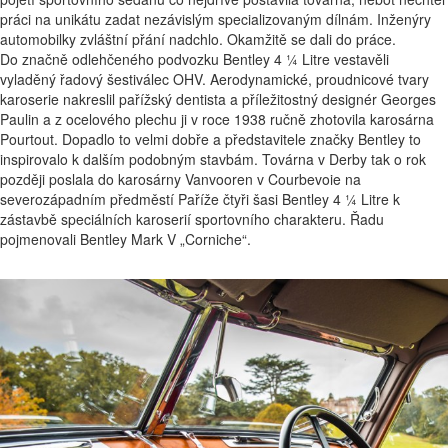
práci na unikátu zadat nezávislým specializovaným dílnám. Inženýry
automobilky zvláštní přání nadchlo. Okamžitě se dali do práce.
Do značně odlehčeného podvozku Bentley 4 ¼ Litre vestavěli
vyladěný řadový šestiválec OHV. Aerodynamické, proudnicové tvary
karoserie nakreslil pařížský dentista a příležitostný designér Georges
Paulin a z ocelového plechu ji v roce 1938 ručně zhotovila karosárna
Pourtout. Dopadlo to velmi dobře a představitele značky Bentley to
inspirovalo k dalším podobným stavbám. Továrna v Derby tak o rok
později poslala do karosárny Vanvooren v Courbevoie na
severozápadním předměstí Paříže čtyři šasi Bentley 4 ¼ Litre k
zástavbě speciálních karoserií sportovního charakteru. Řadu
pojmenovali Bentley Mark V „Corniche“.