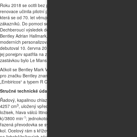
Roku 2018 se ocitli bez peněz. Naštěstí je zaštítila továrna Bentley. Z
renovace učinila pilotní projekt odborníků své speciální divize Mulliner,
která se od 70. let věnuje personifikacím a speciálním přáním
zákazníků. Do pomoci se spontánně zapojily i další divize automobilky.
Dechberoucí výsledek dovednosti řemeslníků ocenil i tehdejší šéf
Bentley Adrian Hallmark, jenž ujistil, že jejich talent využije „i při stavbě
moderních personalizovaných Bentley“. Znovuzrozený krasavec
debutoval 10. června 2019 při stoletých oslavách značky a veřejnost
jej ponejprv spatřila na zářiovém londýnském Salon Privé 2019. Další
zastávkou bylo Le Mans Classic 2023.
Ačkoli se Bentley Mark V Corniche nikdy do sériové výroby nedostal,
pro značku Bentley znamená zacelení mezery mezi prototypem
„Embiricos“ a typem R Continental z roku 1952.
Stručné technické údaje
Řadový, kapalinou chlazený atmosféricky plněný čtyřdobý šestiválec
3
4257 cm
, uložený vpředu podélně, OHV 2V (ozubené soukolí), sedm
ložisek, hlava válců litinová, blok z hliníkové slitiny, 106 kW (144
-1
k)/3800 min
; jednokotoučová suchá spojka, čtyřstupňová manuálně
řazená převodovka se synchronizací 3. a 4. stupně, pohon zadních
kol. Ocelový rám s křížovou výztuhou, vpředu nezávislé zavěšení kol
na lichoběžníkových závěsech, vinutých pružinách a pákových