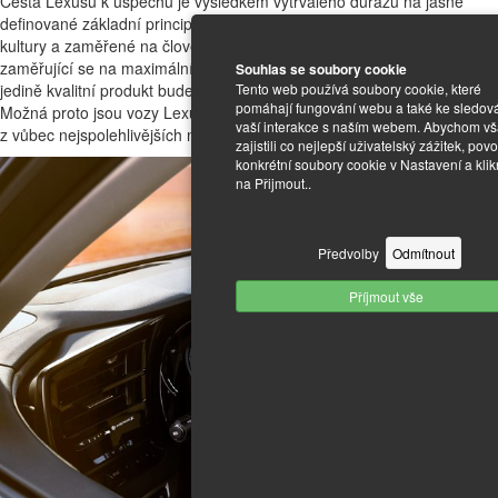
Cesta Lexusu k úspěchu je výsledkem vytrvalého důrazu na jasně
definované základní principy a hodnoty vycházející z kořenů japonské
kultury a zaměřené na člověka. Jedním z pilířů je přístup Takumi
zaměřující se na maximální kvalitu samotného produktu, protože
Souhlas se soubory cookie
Tento web používá soubory cookie, které
jedině kvalitní produkt bude svému zákazníkovi spolehlivě sloužit.
pomáhají fungování webu a také ke sledov
Možná proto jsou vozy Lexus dlouhodobě hodnoceny jako jedny
vaší interakce s naším webem. Abychom v
z vůbec nejspolehlivějších na světě.
zajistili co nejlepší uživatelský zážitek, povo
konkrétní soubory cookie v Nastavení a kli
na Přijmout..
Předvolby
Odmítnout
Příjmout vše