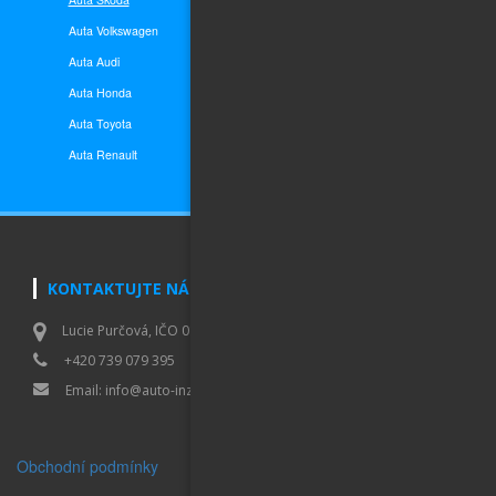
Auta Volkswagen
Auto do 50 000,- Kč
Auta Audi
Auto do 100 000,- Kč
Auta Honda
Auto do 200 000,- Kč
Auta Toyota
Auto do 400 000,- Kč
Auta
Renault
Auto nad 400 000,- Kč
KONTAKTUJTE NÁS
Lucie Purčová, IČO 01007173, Vaculíkova 531/8, Brno Lesná 638 00
+420 739 079 395
Email:
info@auto-inzerce.cz
Obchodní podmínky