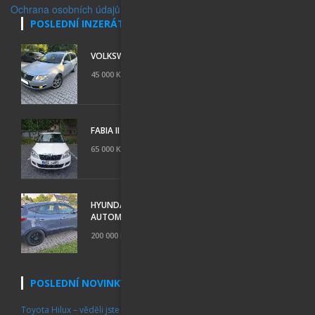
Ochrana osobních údajů
POSLEDNÍ INZERÁTY
VOLKSWAGEN PASSAT VARIANT 2.0 TDI 4MOTION
45 000 Kč
FABIA II KOMBI
65 000 Kč
HYUNDAI IX35; 1 MAJITEL, GARÁŽOVANÝ, 2,0,
AUTOMAT 4X4
200 000 Kč
POSLEDNÍ NOVINKY
Toyota Hilux – věděli jste