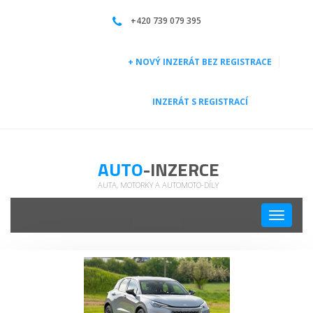
LEXUS – SUV pro každou příležitost | Auto-inzerce
+420 739 079 395
+ NOVÝ INZERÁT BEZ REGISTRACE
INZERÁT S REGISTRACÍ
AUTO
-INZERCE
AUTA, MOTORKY A AUTOMOTO-DÍLY
Toggle
navigati