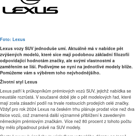
Foto: Lexus
Lexus vozy SUV jednoduše umí. Aktuálně má v nabídce pět
zvýšených modelů, které sice mají podobnou základní filozofii
odpovídající hodnotám značky, ale svými vlastnostmi a
zaměřením se liší. Podívejme se nyní na jednotlivé modely blíže.
Pomůžeme vám s výběrem toho nejvhodnějšího.
Životní styl Lexus
Lexus patří k průkopníkům prémiových vozů SUV, jejichž nabídka se
neustále rozrůstá. V současné době jde o pět modelových řad, které
mají zcela zásadní podíl na trvale rostoucích prodejích celé značky.
Vždyť pro rok 2024 Lexus na českém trhu plánuje prodat více než dva
tisíce vozů, což znamená další významné přiblížení k zavedeným
německým prémiovým značkám. Více než 80 procent z tohoto počtu
by mělo připadnout právě na SUV modely.