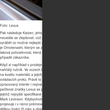
Foto: Lexus
Pak následuje Kaizen, jehož podstatou je v obecné rovině snaha
neustále se zlepšovat, což přeneseno do reality znamená touhu
vyrábět co možná nejlepší automobily. Třetím z přístupů značky Lexus
je Omotenashi, kterým se zřejmě nejvíce odlišuje. Pod ním se ukrývá
taková pohostinnost, která se snaží předvídat potřeby hosta, v tomto
případě zákazníka.
Když si například v prodejnách Lexus dáte kávu, dostanete k ní také
nahřátý ručník. Ve vozech Lexus se tento přístup projevuje důrazem
na kvalitu materiálů a jejich zpracování, ale také na uspořádání
ovládacích prvků. Právě to je důvod, proč má tak nadstandardně
zpracovaný interiér i nejmenší typ značky – model LBX. Úzkostlivá
pečlivost značky Lexus se projevuje také při návrhu audiosystémů,
jejichž nejvyšší specifikace vznikají v těsné spolupráci se společností
Mark Levinson. Kdybychom šli dál, tak přístup péče o zákazníka se
projevuje i v rámci prémiového segmentu nadstandardními zárukami s
délkou trvání tři roky a obsáhlými asistenční službami.