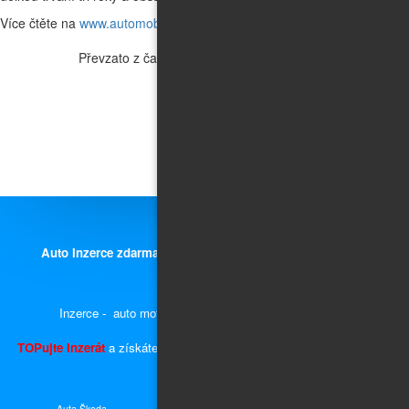
Více čtěte na
www.automobilrevue.cz
Převzato z časopisu
Auto Inzerce zdarma,
prodej nových i ojetých aut, motorek a
náhradních dílů.
Inzerce - auto moto díly, náhradní díly a příslušenství.
TOPujte Inzerát
a získáte předvyplněnou kupní smlouvu, plnou moc a
ceduli za okno
Auta Škoda
Auto do 10 000,- Kč