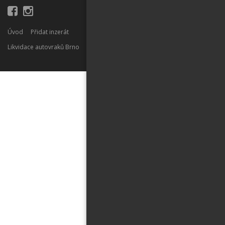
Úvod
Přidat inzerát
Likvidace autovraků Brno
Auto výkup Brno
Auto služby Brno